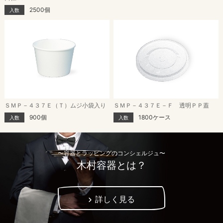
2500個
入数
ＳＭＰ－４３７Ｅ（Ｔ）ムジ小袋入り
ＳＭＰ－４３７Ｅ－Ｆ 透明ＰＰ蓋
900個
1800ケース
入数
入数
〜容器とラッピングのコンシェルジュ〜
木村容器とは？
詳しく見る