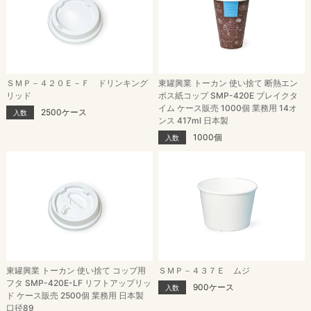
ＳＭＰ－４２０Ｅ－Ｆ ドリンキング
東罐興業 トーカン 使い捨て 断熱エン
リッド
ボス紙コップ SMP-420E ブレイクタ
イム ケース販売 1000個 業務用 14オ
2500ケース
入数
ンス 417ml 日本製
1000個
入数
東罐興業 トーカン 使い捨て コップ用
ＳＭＰ－４３７Ｅ ムジ
フタ SMP-420E-LF リフトアップリッ
900ケース
入数
ド ケース販売 2500個 業務用 日本製
口径89