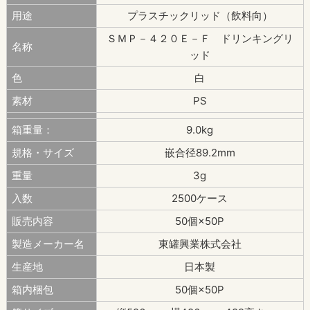
用途
プラスチックリッド（飲料向）
ＳＭＰ－４２０Ｅ－Ｆ ドリンキングリ
名称
ッド
色
白
素材
PS
箱重量：
9.0kg
規格・サイズ
嵌合径89.2mm
重量
3g
入数
2500ケース
販売内容
50個×50P
製造メーカー名
東罐興業株式会社
生産地
日本製
箱内梱包
50個×50P