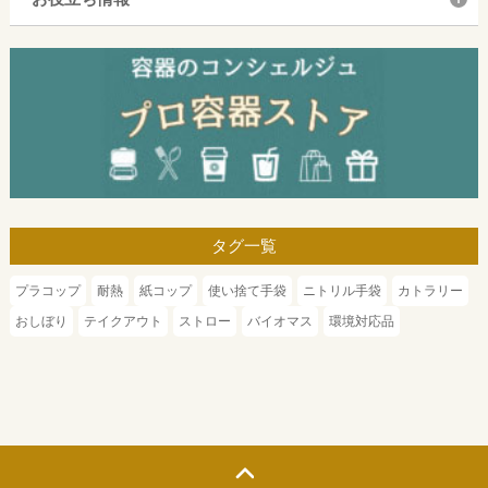
タグ一覧
プラコップ
耐熱
紙コップ
使い捨て手袋
ニトリル手袋
カトラリー
おしぼり
テイクアウト
ストロー
バイオマス
環境対応品