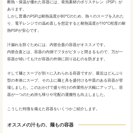
断熱・保温が優れた容器には、発泡素材のポリスチレン（PSP）が
あります。
しかし普通のPSPは耐熱温度が80℃のため、熱々のスープを入れた
り、電子レンジでの温め直しを想定すると耐熱温度が110℃程度の耐
熱PSPが安心です。
汁漏れを防ぐためには、内篏合蓋の容器がオススメです。
内篏合蓋とは、容器の内側でフタがピタッと閉まるもので、万が一
容器が傾いても汁が容器の外側に回り込むのを防ぎます。
そして麺とスープが別々に入れられる容器ですが、最近はどんぶり
型の本体にスープ、その上に麺と具を盛付ける中皿のある容器が登
場しました。このおかげで盛り付けの作業性が大幅にアップし、容
器が一つのため持ち帰りや宅配の運搬性も向上しました。
こうした特徴を備えた容器をいくつかご紹介します。
オススメの汁もの、麺もの容器