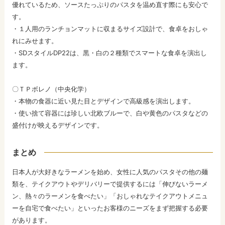
優れているため、ソースたっぷりのパスタを温め直す際にも安心で
す。
・１人用のランチョンマットに収まるサイズ設計で、食卓をおしゃ
れにみせます。
・SDスタイルDP22は、黒・白の２種類でスマートな食卓を演出し
ます。
〇ＴＰボレノ（中央化学）
・本物の食器に近い見た目とデザインで高級感を演出します。
・使い捨て容器には珍しい北欧ブルーで、白や黄色のパスタなどの
盛付けが映えるデザインです。
まとめ
日本人が大好きなラーメンを始め、女性に人気のパスタその他の麺
類を、テイクアウトやデリバリーで提供するには「伸びないラーメ
ン、熱々のラーメンを食べたい」「おしゃれなテイクアウトメニュ
ーを自宅で食べたい」といったお客様のニーズをまず把握する必要
があります。