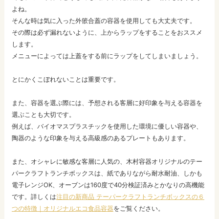
よね。
そんな時は気に入った外篏合蓋の容器を使用しても大丈夫です。
その際は必ず漏れないように、上からラップをすることをおススメ
します。
メニューによっては上蓋をする前にラップをしてしまいましょう。
とにかくこぼれないことは重要です。
また、容器を選ぶ際には、予想される客層に好印象を与える容器を
選ぶことも大切です。
例えば、バイオマスプラスチックを使用した環境に優しい容器や、
陶器のような印象を与える高級感のあるプレートもあります。
また、オシャレに敏感な客層に人気の、木村容器オリジナルのテー
パークラフトランチボックスは、紙でありながら耐水耐油、しかも
電子レンジOK、オーブンは160度で40分検証済みとかなりの高機能
です。詳しくは
注目の新商品 テーパークラフトランチボックスの６
つの特徴｜オリジナルエコ食品容器
をご覧ください。