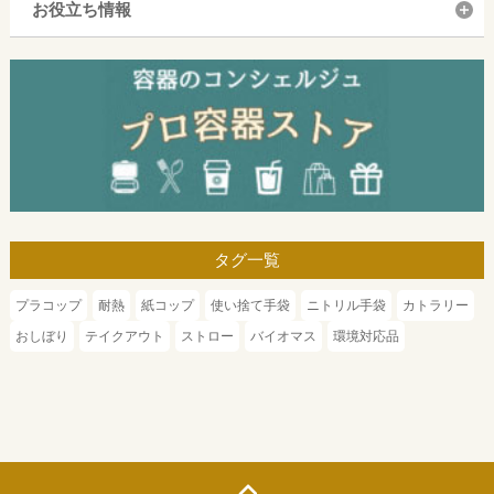
お役立ち情報
タグ一覧
プラコップ
耐熱
紙コップ
使い捨て手袋
ニトリル手袋
カトラリー
おしぼり
テイクアウト
ストロー
バイオマス
環境対応品