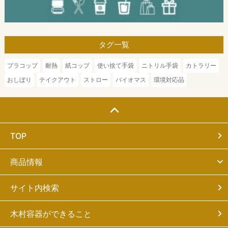
タグ一覧
プラコップ
耐熱
紙コップ
使い捨て手袋
ニトリル手袋
カトラリー
おしぼり
テイクアウト
ストロー
バイオマス
環境対応品
TOP
商品情報
サイト内検索
木村容器ができること