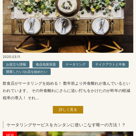
2020.03.11
お役立ち情報
食品包装容器
ケータリング
テイクアウトと中食
開業したい/お店を始めたい
飲食店がケータリングを始める！ 数年前より外食離れが進んでいるとい
われています。 その外食離れにさらに追い打ちをかけたのが昨年の軽減
税率の導入！ それ…
詳しく見る
ケータリングサービスをカンタンに使いこなす唯一の方法！？
NEW